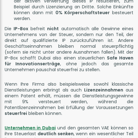
der aktiven Verwertung dieses IP resultieren, zum
Beispiel durch Lizenzierung an Dritte. Solche Einkünfte
können dann mit
0% Körperschaftsteuer
besteuert
werden.
Die
IP-Box
befreit
nicht
automatisch alle Gewinne eines
Unternehmens von der Steuer, sondern nur den Teil, der
direkt auf qualifizierte IP zurückzuführen ist. Andere
Geschäftseinnahmen bleiben normal steuerpflichtig
(sofern sie nicht unter andere Ausnahmen fallen). Mit der
IP-Box schafft Dubai also einen steuerlichen
Safe Haven
für Innovationserträge
, ohne jedoch das gesamte
Unternehmen pauschal steuerfrei zu stellen.
Wenn Ihre Firma also beispielsweise sowohl klassische
Dienstleistungen erbringt als auch
Lizenzeinnahmen
aus
einem Patent erhält, müssen die Dienstleistungsgewinne
mit 9% versteuert werden, während die
Patentlizenzeinnahmen bei Erfüllung der Voraussetzungen
steuerfrei
bleiben können.
Unternehmen in Dubai
und den gesamten VAE können so
ihre Steuerlast
deutlich senken
, wenn ein wesentlicher Teil