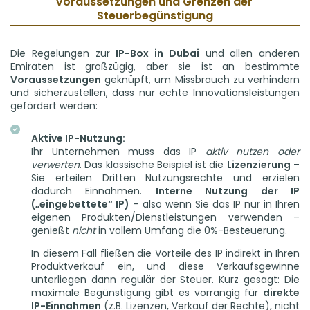
Voraussetzungen und Grenzen der 
Steuerbegünstigung
Die Regelungen zur
IP-Box in Dubai
und allen anderen
Emiraten ist großzügig, aber sie ist an bestimmte
Voraussetzungen
geknüpft, um Missbrauch zu verhindern
und sicherzustellen, dass nur echte Innovationsleistungen
gefördert werden:
Aktive IP-Nutzung:
Ihr Unternehmen muss das IP
aktiv nutzen oder
verwerten
. Das klassische Beispiel ist die
Lizenzierung
–
Sie erteilen Dritten Nutzungsrechte und erzielen
dadurch Einnahmen.
Interne Nutzung der IP
(„eingebettete“ IP)
– also wenn Sie das IP nur in Ihren
eigenen Produkten/Dienstleistungen verwenden –
genießt
nicht
in vollem Umfang die 0%-Besteuerung.
In diesem Fall fließen die Vorteile des IP indirekt in Ihren
Produktverkauf ein, und diese Verkaufsgewinne
unterliegen dann regulär der Steuer. Kurz gesagt: Die
maximale Begünstigung gibt es vorrangig für
direkte
IP-Einnahmen
(z.B. Lizenzen, Verkauf der Rechte), nicht