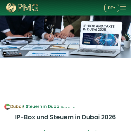
GUT
GUT
4.89
4.89
DE
/5.00
/5.00
257
257
ertungen
ertungen
Dubai
/ Steuern in Dubai
Unternehmen
IP-Box und Steuern in Dubai 2026