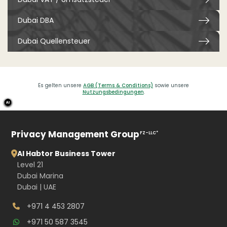
Dubai DBA
Dubai Quellensteuer
Es gelten unsere
AGB (Terms & Conditions)
sowie unsere
Nutzungsbedingungen
.
Privacy Management Group
FZ-LLC*
Al Habtor Business Tower
Level 21
Dubai Marina
Dubai | UAE
+971 4 453 2807
+971 50 587 3545