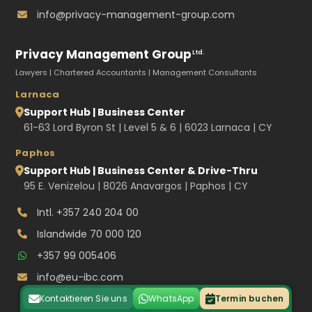
info@privacy-management-group.com
Privacy Management Group
Ltd.
Lawyers | Chartered Accountants | Management Consultants
Larnaca
Support Hub | Business Center
61-63 Lord Byron St | Level 5 & 6 | 6023 Larnaca | CY
Paphos
Support Hub | Business Center & Drive-Thru
95 E. Venizelou | 8026 Anavargos | Paphos | CY
Intl.
+357 240 204 00
Islandwide
70 000 120
+357 99 005406
info@eu-ibc.com
Kontaktieren Sie uns
WhatsApp
Termin buchen