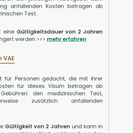
lung anfallenden Kosten betragen ab
inischen Test.
t eine
Gültigkeitsdauer von 2 Jahren
ängert werden >>>
mehr erfahren
n VAE
t für Personen gedacht, die mit ihrer
 Kosten für dieses Visum betragen ab
 Gebühren
den medizinischen Test,
*
weise zusätzlich anfallenden
ne
Gültigkeit von 2 Jahren
und kann in