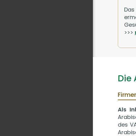
Das 
erm
Ges
>>>
Die
Firme
Als I
Arabis
des VA
Arabis