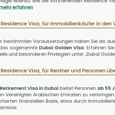
Regel ebenso wie die vorstehenden Residence Vi
mehr erfahren
 Residence Visa, 
für Immobilienkäufer in den 
r bestimmten Voraussetzungen haben Sie als aus
 das sogenannte
Dubai Golden Visa
. Erfahren Si
eile und besonderen Privilegien unter „Dubai Gold
 Residence Visa, 
für Rentner und Personen üb
Retirement Visa in Dubai
bietet Personen
ab 55 
en Vereinigten Arabischen Emiraten zu verbringen
cherten finanziellen Basis, etwa durch Immobilie
arnisse.