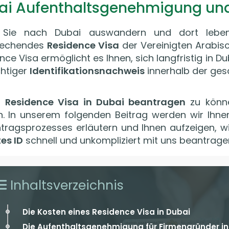
ai Aufenthaltsgenehmigung und
Sie nach Dubai auswandern und dort leben 
rechendes
Residence Visa
der Vereinigten Arabis
nce Visa ermöglicht es Ihnen, sich langfristig in 
chtiger
Identifikationsnachweis
innerhalb der ges
r
Residence Visa in Dubai beantragen
zu könne
en. In unserem folgenden Beitrag werden wir Ihne
tragsprozesses erläutern und Ihnen aufzeigen, wi
es ID
schnell und unkompliziert mit uns beantrage
Inhaltsverzeichnis
Die Kosten eines Residence Visa in Dubai
Die Aufenthaltsgenehmigung für Firmengründer in