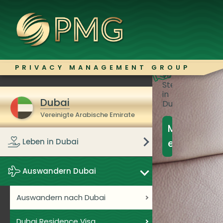
Steuerrech
Dubai
SEHR
SEHR
Unser
SEHR
GUT
GUT
Steuerrechner
GUT
4.89
4.89
4.89
ermöglicht
/5.00
/5.00
/5.00
die
257
257
257
Bewertungen
Berechnung
PRIVACY MANAGEMENT GROUP
Bewertungen
Bewertungen
verschiedener
Steuerarten
in
Dubai
Dubai
Vereinigte Arabische Emirate
Mehr
Leben in Dubai
erfahren
Auswandern Dubai
Auswandern nach Dubai
Dubai Residence Visa